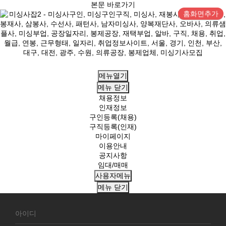
본문 바로가기
홈화면추가
메뉴열기
메뉴
닫기
채용정보
인재정보
구인등록(채용)
구직등록(인재)
마이페이지
이용안내
공지사항
임대/매매
사용자메뉴
메뉴
닫기
회
원