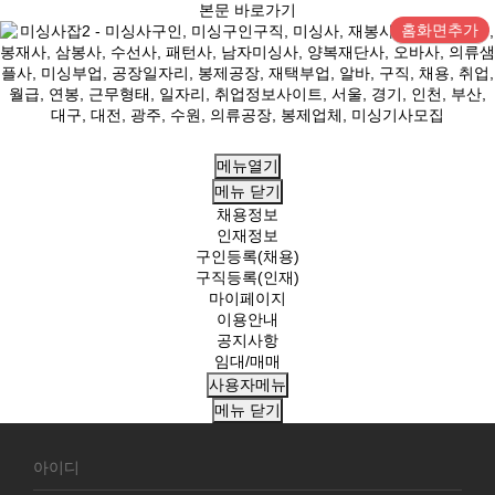
본문 바로가기
홈화면추가
메뉴열기
메뉴
닫기
채용정보
인재정보
구인등록(채용)
구직등록(인재)
마이페이지
이용안내
공지사항
임대/매매
사용자메뉴
메뉴
닫기
회
원